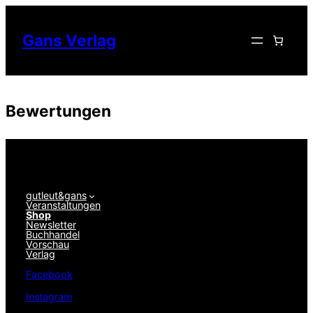
Zum
Inhalt
Gans Verlag
springen
Bewertungen
gutleut&gans
Veranstaltungen
Shop
Newsletter
Buchhandel
Vorschau
Verlag
Facebook
Instagram