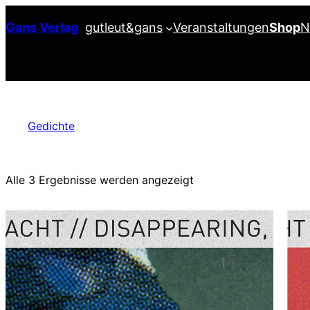
Zum
Gans Verlag
gutleut&gans
Veranstaltungen
Shop
N
Inhalt
springen
Gedichte
Nach
Alle 3 Ergebnisse werden angezeigt
Aktualität
sortiert