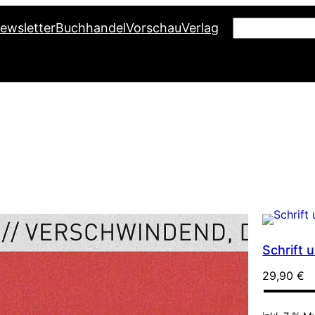
S
ewsletter
Buchhandel
Vorschau
Verlag
u
c
h
e
n
Schrift 
29,90
€