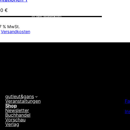
00
€
In den Warenkorb
. 7 % MwSt.
.
Versandkosten
gutleut&gans
Veranstaltungen
F
Shop
Newsletter
In
Buchhandel
Vorschau
Verlag