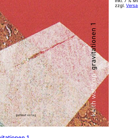
inkl. 7 % M
zzgl.
Vers
vitationen 1