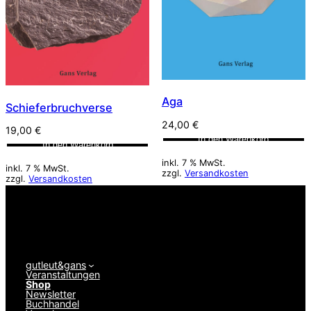
Aga
Schieferbruchverse
24,00
€
19,00
€
In den Warenkorb
In den Warenkorb
inkl. 7 % MwSt.
inkl. 7 % MwSt.
zzgl.
Versandkosten
zzgl.
Versandkosten
gutleut&gans
Veranstaltungen
Shop
Newsletter
Buchhandel