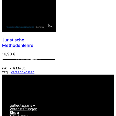
Juristische
Methodenlehre
16,90
€
In den Warenkorb
inkl. 7 % MwSt.
zzgl.
Versandkosten
gutleut&gans
Veranstaltungen
Shop