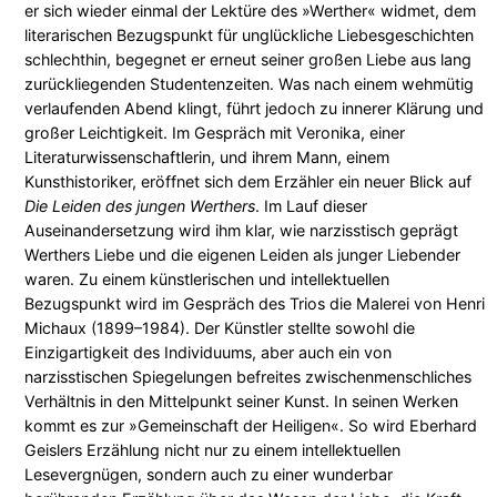
er sich wieder einmal der Lektüre des »Werther« widmet, dem
t
literarischen Bezugspunkt für unglückliche Liebesgeschichten
d
schlechthin, begegnet er erneut seiner großen Liebe aus lang
e
zurückliegenden Studentenzeiten. Was nach einem wehmütig
r
verlaufenden Abend klingt, führt jedoch zu innerer Klärung und
H
großer Leichtigkeit. Im Gespräch mit Veronika, einer
e
Literaturwissenschaftlerin, und ihrem Mann, einem
i
Kunsthistoriker, eröffnet sich dem Erzähler ein neuer Blick auf
l
Die Leiden des jungen Werthers
. Im Lauf dieser
i
Auseinandersetzung wird ihm klar, wie narzisstisch geprägt
g
Werthers Liebe und die eigenen Leiden als junger Liebender
e
waren. Zu einem künstlerischen und intellektuellen
n
Bezugspunkt wird im Gespräch des Trios die Malerei von Henri
M
Michaux (1899–1984). Der Künstler stellte sowohl die
e
Einzigartigkeit des Individuums, aber auch ein von
n
narzisstischen Spiegelungen befreites zwischenmenschliches
g
Verhältnis in den Mittelpunkt seiner Kunst. In seinen Werken
e
kommt es zur »Gemeinschaft der Heiligen«. So wird Eberhard
Geislers Erzählung nicht nur zu einem intellektuellen
Lesevergnügen, sondern auch zu einer wunderbar