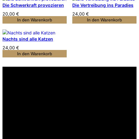
Die Schwerkraft provozieren
Die Vertreibung ins Paradies
20,00
€
24,00
€
In den Warenkorb
In den Warenkorb
Nachts sind alle Katzen
24,00
€
In den Warenkorb