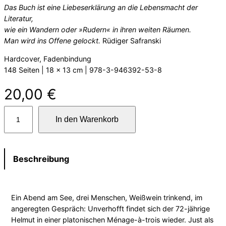
Das Buch ist eine Liebeserklärung an die Lebensmacht der
Literatur,
wie ein Wandern oder »Rudern« in ihren weiten Räumen.
Man wird ins Offene gelockt.
Rüdiger Safranski
Hardcover, Fadenbindung
148 Seiten | 18 x 13 cm | 978-3-946392-53-8
20,00
€
G
In den Warenkorb
e
m
e
i
Beschreibung
n
s
c
Ein Abend am See, drei Menschen, Weißwein trinkend, im
h
angeregten Gespräch: Unverhofft findet sich der 72-jährige
a
Helmut in einer platonischen Ménage-à-trois wieder. Just als
f