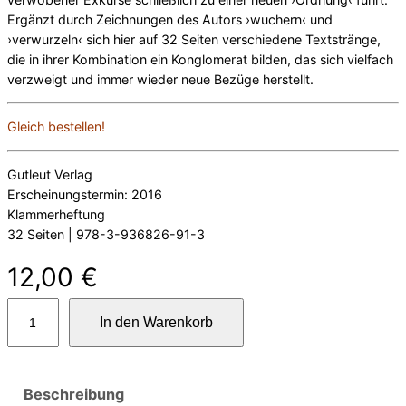
Ergänzt durch Zeichnungen des Autors ›wuchern‹ und
›verwurzeln‹ sich hier auf 32 Seiten verschiedene Textstränge,
die in ihrer Kombination ein Konglomerat bilden, das sich vielfach
verzweigt und immer wieder neue Bezüge herstellt.
Gleich bestellen!
Gutleut Verlag
Erscheinungstermin: 2016
Klammerheftung
32 Seiten | 978-3-936826-91-3
12,00
€
t
In den Warenkorb
h
e
o
r
Beschreibung