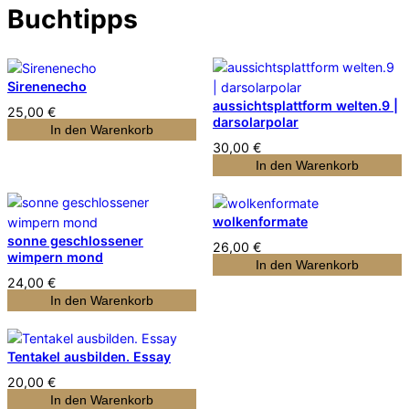
Buchtipps
Sirenenecho
aussichtsplattform welten.9 |
25,00
€
darsolarpolar
In den Warenkorb
30,00
€
In den Warenkorb
wolkenformate
sonne geschlossener
26,00
€
wimpern mond
In den Warenkorb
24,00
€
In den Warenkorb
Tentakel ausbilden. Essay
20,00
€
In den Warenkorb