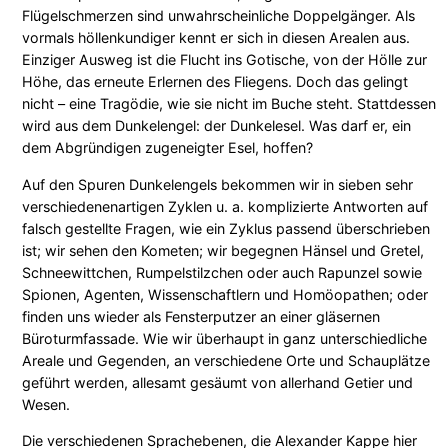
Flügelschmerzen sind unwahrscheinliche Doppelgänger. Als
n
vormals höllenkundiger kennt er sich in diesen Arealen aus.
k
Einziger Ausweg ist die Flucht ins Gotische, von der Hölle zur
e
Höhe, das erneute Erlernen des Fliegens. Doch das gelingt
l
nicht – eine Tragödie, wie sie nicht im Buche steht. Stattdessen
e
wird aus dem Dunkelengel: der Dunkelesel. Was darf er, ein
n
dem Abgründigen zugeneigter Esel, hoffen?
g
e
Auf den Spuren Dunkelengels bekommen wir in sieben sehr
l
verschiedenenartigen Zyklen u. a. komplizierte Antworten auf
M
falsch gestellte Fragen, wie ein Zyklus passend überschrieben
e
ist; wir sehen den Kometen; wir begegnen Hänsel und Gretel,
n
Schneewittchen, Rumpelstilzchen oder auch Rapunzel sowie
g
Spionen, Agenten, Wissenschaftlern und Homöopathen; oder
e
finden uns wieder als Fensterputzer an einer gläsernen
Büroturmfassade. Wie wir überhaupt in ganz unterschiedliche
Areale und Gegenden, an verschiedene Orte und Schauplätze
geführt werden, allesamt gesäumt von allerhand Getier und
Wesen.
Die verschiedenen Sprachebenen, die Alexander Kappe hier