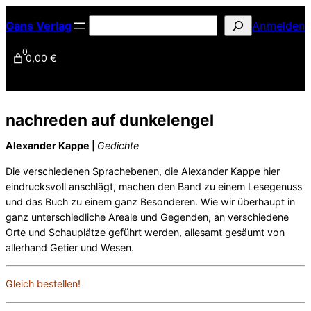
Zum
S
Gans Verlag
Anmelden
Inhalt
u
springen
0
0,00 €
c
h
e
n
nachreden auf dunkelengel
Alexander Kappe |
Gedichte
Die verschiedenen Sprachebenen, die Alexander Kappe hier
eindrucksvoll anschlägt, machen den Band zu einem Lesegenuss
und das Buch zu einem ganz Besonderen. Wie wir überhaupt in
ganz unterschiedliche Areale und Gegenden, an verschiedene
Orte und Schauplätze geführt werden, allesamt gesäumt von
allerhand Getier und Wesen.
Gleich bestellen!