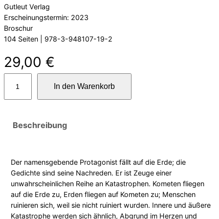
Gutleut Verlag
Erscheinungstermin: 2023
Broschur
104 Seiten | 978-3-948107-19-2
29,00
€
n
In den Warenkorb
a
c
h
r
Beschreibung
e
d
e
Der namensgebende Protagonist fällt auf die Erde; die
n
Gedichte sind seine Nachreden. Er ist Zeuge einer
a
unwahrscheinlichen Reihe an Katastrophen. Kometen fliegen
u
auf die Erde zu, Erden fliegen auf Kometen zu; Menschen
f
ruinieren sich, weil sie nicht ruiniert wurden. Innere und äußere
d
Katastrophe werden sich ähnlich, Abgrund im Herzen und
u