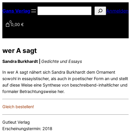
Zum
S
Gans Verlag
Anmelden
Inhalt
u
springen
0
0,00 €
c
h
e
n
wer A sagt
Sandra Burkhardt |
Gedichte und Essays
In wer A sagt nähert sich Sandra Burkhardt dem Ornament
sowohl in essayistischer, als auch in poetischer Form an und stellt
auf diese Weise eine Synthese von beschreibend-inhaltlicher und
formaler Betrachtungsweise her.
Gleich bestellen!
Gutleut Verlag
Erscheinungstermin: 2018