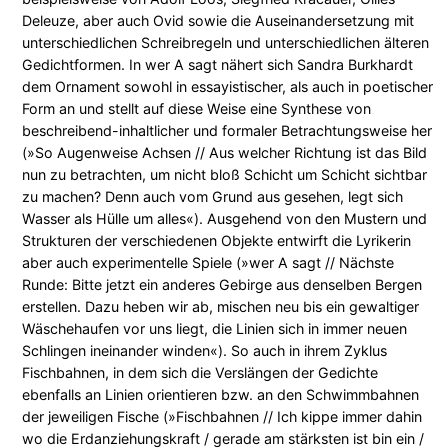
Deleuze, aber auch Ovid sowie die Auseinandersetzung mit
unterschiedlichen Schreibregeln und unterschiedlichen älteren
Gedichtformen. In wer A sagt nähert sich Sandra Burkhardt
dem Ornament sowohl in essayistischer, als auch in poetischer
Form an und stellt auf diese Weise eine Synthese von
beschreibend-inhaltlicher und formaler Betrachtungsweise her
(»So Augenweise Achsen // Aus welcher Richtung ist das Bild
nun zu betrachten, um nicht bloß Schicht um Schicht sichtbar
zu machen? Denn auch vom Grund aus gesehen, legt sich
Wasser als Hülle um alles«). Ausgehend von den Mustern und
Strukturen der verschiedenen Objekte entwirft die Lyrikerin
aber auch experimentelle Spiele (»wer A sagt // Nächste
Runde: Bitte jetzt ein anderes Gebirge aus denselben Bergen
erstellen. Dazu heben wir ab, mischen neu bis ein gewaltiger
Wäschehaufen vor uns liegt, die Linien sich in immer neuen
Schlingen ineinander winden«). So auch in ihrem Zyklus
Fischbahnen, in dem sich die Verslängen der Gedichte
ebenfalls an Linien orientieren bzw. an den Schwimmbahnen
der jeweiligen Fische (»Fischbahnen // Ich kippe immer dahin
wo die Erdanziehungskraft / gerade am stärksten ist bin ein /