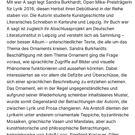
Mit wer A sagt legt Sandra Burkhardt, Open Mike-Preisträgerin
g
für Lyrik 2016, diesen Herbst ihren Debütband in der Reihe
e
staben vor. Die Autorin studierte Kunstgeschichte und
Literarisches Schreiben in Karlsruhe und Leipzig. Ihr Buch wer
A sagt ist zugleich ihr Abschlussprojekt am Deutschen
Literaturinstitut in Leipzig und versteht sich als Sammlung –
oder besser Album – unterschiedlicher Texte, die alle um das
Thema des Ornaments kreisen. Sandra Burkhardts
Beschäftigung mit dem Thema Ornament ging die Frage
voraus, wie sprachliche Zugriffe auf Bilder und visuelle
Phänomene funktionieren und aussehen könnten. Dabei
interessierten sie vor allem die Defizite und Überschüsse, die
sich einer sprachlichen Beschreibung zu entziehen scheinen.
Das Ornament, ein in der Regel ungegenständliches und
aufgrund seiner Wiederholung scheinbar inhaltsleeres Muster,
wurde somit Gegenstand der Betrachtungen der Autorin, die
zwischen Lyrik und Prosa changieren. Als Anstoß dienten der
Lyrikerin unter anderem ornamentale Teppiche, byzantinische
Mosaiken, griechische Vasen und Mandalas, aber auch
kunsthistorische und philosophische Betrachtungen,
beispielsweise von Adolf Loos, Siegfried Kracauer, Gilles