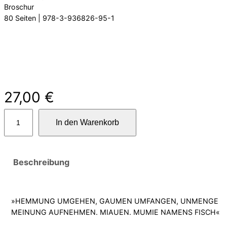
Broschur
80 Seiten | 978-3-936826-95-1
27,00
€
w
In den Warenkorb
e
r
A
s
Beschreibung
a
g
t
»HEMMUNG UMGEHEN, GAUMEN UMFANGEN, UNMENGE
M
MEINUNG AUFNEHMEN. MIAUEN. MUMIE NAMENS FISCH«
e
n