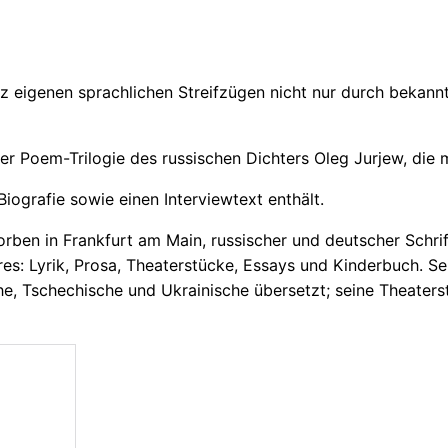
g
e
nz eigenen sprachlichen Streifzügen nicht nur durch bekann
der Poem-Trilogie des russischen Dichters Oleg Jurjew, die 
iografie sowie einen Interviewtext enthält.
rben in Frankfurt am Main, russischer und deutscher Schrift
res: Lyrik, Prosa, Theaterstücke, Essays und Kinderbuch. Se
sche, Tschechische und Ukrainische übersetzt; seine Theate