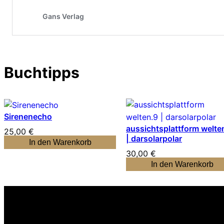
Buchtipps
Sirenenecho
aussichtsplattform welte
25,00
€
| darsolarpolar
In den Warenkorb
30,00
€
In den Warenkorb