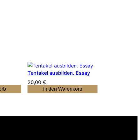
Tentakel ausbilden. Essay
20,00
€
orb
In den Warenkorb