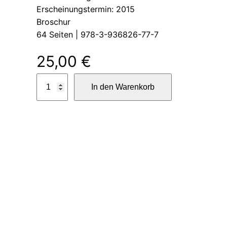
Erscheinungstermin: 2015
Broschur
64 Seiten | 978-3-936826-77-7
25,00
€
v
In den Warenkorb
o
n
z
e
i
t
e
n
M
e
n