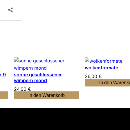
wolkenformate
n.9
sonne geschlossener
26,00
€
wimpern mond
In den Warenk
24,00
€
In den Warenkorb