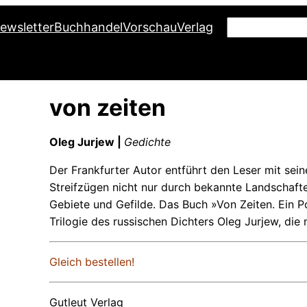
S
ewsletter
Buchhandel
Vorschau
Verlag
u
c
h
von zeiten
e
n
Oleg Jurjew |
Gedichte
Der Frankfurter Autor entführt den Leser mit sei
Streifzügen nicht nur durch bekannte Landschafte
Gebiete und Gefilde. Das Buch »Von Zeiten. Ein 
Trilogie des russischen Dichters Oleg Jurjew, di
Gleich bestellen!
Gutleut Verlag