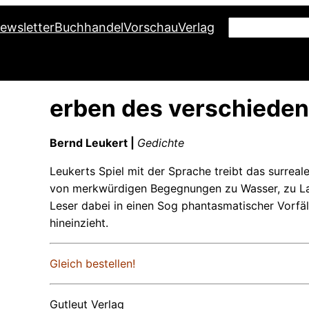
S
ewsletter
Buchhandel
Vorschau
Verlag
u
c
h
erben des verschiede
e
n
Bernd Leukert |
Gedichte
Leukerts Spiel mit der Sprache treibt das surrea
von merkwürdigen Begegnungen zu Wasser, zu Lan
Leser dabei in einen Sog phantasmatischer Vorfä
hineinzieht.
Gleich bestellen!
Gutleut Verlag