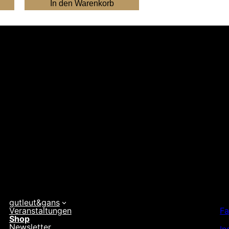
In den Warenkorb
gutleut&gans
Veranstaltungen
F
Shop
Newsletter