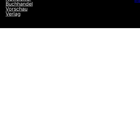
In
Buchhandel
Vorschau
Verlag
AGB
Widerrufsbelehrung
Datenschutz
Impressum