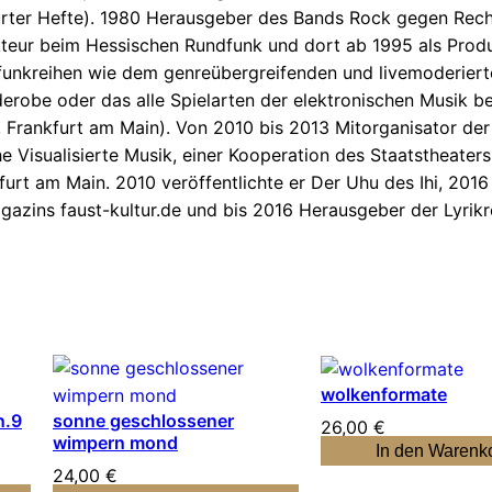
kfurter Hefte). 1980 Herausgeber des Bands Rock gegen Recht
kteur beim Hessischen Rundfunk und dort ab 1995 als Produ
Hörfunkreihen wie dem genreübergreifenden und livemoderier
erobe oder das alle Spielarten der elektronischen Musik 
, Frankfurt am Main). Von 2010 bis 2013 Mitorganisator de
 Visualisierte Musik, einer Kooperation des Staatstheate
furt am Main. 2010 veröffentlichte er Der Uhu des Ihi, 201
azins faust-kultur.de und bis 2016 Herausgeber der Lyrikre
wolkenformate
n.9
sonne geschlossener
26,00
€
wimpern mond
In den Warenk
24,00
€