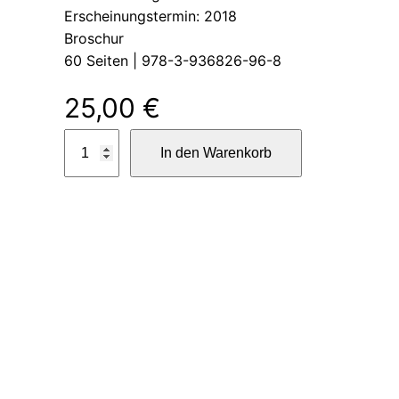
Erscheinungstermin: 2018
Broschur
60 Seiten | 978-3-936826-96-8
25,00
€
e
In den Warenkorb
r
b
e
n
d
e
s
v
e
r
s