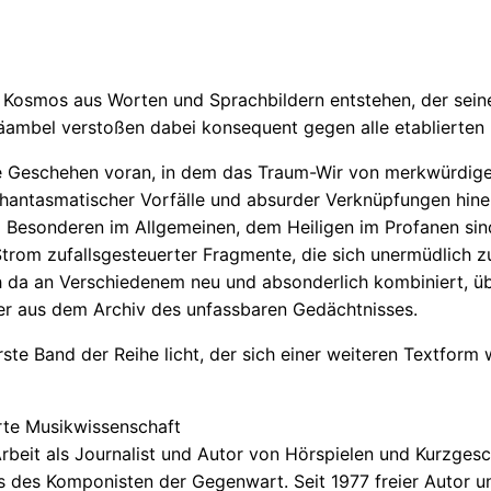
c
h
i
e
 Kosmos aus Worten und Sprachbildern entstehen, der seine
d
räambel verstoßen dabei konsequent gegen alle etablierten 
e
ale Geschehen voran, in dem das Traum-Wir von merkwürdi
n
phantasmatischer Vorfälle und absurder Verknüpfungen hinei
e
Besonderen im Allgemeinen, dem Heiligen im Profanen sind
n
 Strom zufallsgesteuerter Fragmente, die sich unermüdlic
M
da an Verschiedenem neu und absonderlich kombiniert, übe
e
der aus dem Archiv des unfassbaren Gedächtnisses.
n
g
erste Band der Reihe
licht
, der sich einer weiteren Textform
e
erte Musikwissenschaft
rbeit als Journalist und Autor von Hörspielen und Kurzgesc
nis des Komponisten der Gegenwart. Seit 1977 freier Autor 