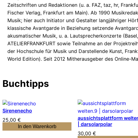
Zeitschriften und Redaktionen (u. a. FAZ, taz, hr, Fran
Fischer Verlag, Frankfurt am Main). Ab 1990 Musikreda
Musik; hier auch Initiator und Gestalter langjähriger 
klassische Avantgarde in Beziehung setzende Avantgard
akusmatischer Musik, u. a. Lautsprecherkonzerte (Basel
ATELIERFRANKFURT sowie Teilnahme an der Projektreihe
der Hochschule für Musik und Darstellende Kunst, Frank
World Edition). Seit 2012 Mitherausgeber des Online-Mag
Buchtipps
Sirenenecho
aussichtsplattform welte
25,00
€
| darsolarpolar
In den Warenkorb
30,00
€