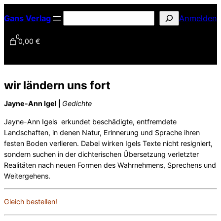
Zum
S
Gans Verlag
Anmelden
Inhalt
u
springen
0
0,00 €
c
h
e
n
wir ländern uns fort
Jayne-Ann Igel |
Gedichte
Jayne-Ann Igels erkundet beschädigte, entfremdete
Landschaften, in denen Natur, Erinnerung und Sprache ihren
festen Boden verlieren. Dabei wirken Igels Texte nicht resigniert,
sondern suchen in der dichterischen Übersetzung verletzter
Realitäten nach neuen Formen des Wahrnehmens, Sprechens und
Weitergehens.
Gleich bestellen!