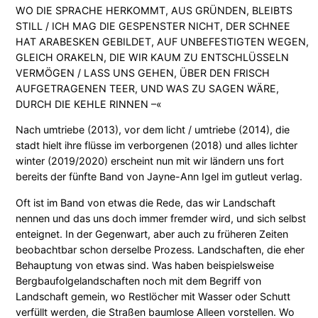
WO DIE SPRACHE HERKOMMT, AUS GRÜNDEN, BLEIBTS
n
STILL / ICH MAG DIE GESPENSTER NICHT, DER SCHNEE
u
HAT ARABESKEN GEBILDET, AUF UNBEFESTIGTEN WEGEN,
n
GLEICH ORAKELN, DIE WIR KAUM ZU ENTSCHLÜSSELN
s
VERMÖGEN / LASS UNS GEHEN, ÜBER DEN FRISCH
f
AUFGETRAGENEN TEER, UND WAS ZU SAGEN WÄRE,
o
DURCH DIE KEHLE RINNEN –«
r
t
Nach umtriebe (2013), vor dem licht / umtriebe (2014), die
M
stadt hielt ihre flüsse im verborgenen (2018) und alles lichter
e
winter (2019/2020) erscheint nun mit wir ländern uns fort
n
bereits der fünfte Band von Jayne-Ann Igel im gutleut verlag.
g
e
Oft ist im Band von etwas die Rede, das wir Landschaft
nennen und das uns doch immer fremder wird, und sich selbst
enteignet. In der Gegenwart, aber auch zu früheren Zeiten
beobachtbar schon derselbe Prozess. Landschaften, die eher
Behauptung von etwas sind. Was haben beispielsweise
Bergbaufolgelandschaften noch mit dem Begriff von
Landschaft gemein, wo Restlöcher mit Wasser oder Schutt
verfüllt werden, die Straßen baumlose Alleen vorstellen. Wo