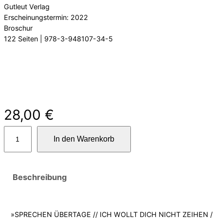
Gutleut Verlag
Erscheinungstermin: 2022
Broschur
122 Seiten | 978-3-948107-34-5
28,00
€
w
In den Warenkorb
i
r
l
ä
Beschreibung
n
d
e
»SPRECHEN ÜBERTAGE // ICH WOLLT DICH NICHT ZEIHEN /
r