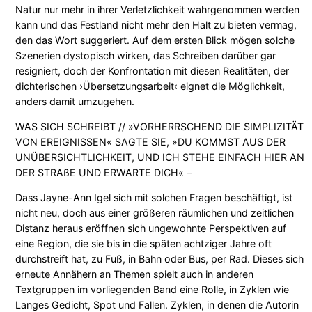
Natur nur mehr in ihrer Verletzlichkeit wahrgenommen werden
kann und das Festland nicht mehr den Halt zu bieten vermag,
den das Wort suggeriert. Auf dem ersten Blick mögen solche
Szenerien dystopisch wirken, das Schreiben darüber gar
resigniert, doch der Konfrontation mit diesen Realitäten, der
dichterischen ›Übersetzungsarbeit‹ eignet die Möglichkeit,
anders damit umzugehen.
WAS SICH SCHREIBT // »VORHERRSCHEND DIE SIMPLIZITÄT
VON EREIGNISSEN« SAGTE SIE, »DU KOMMST AUS DER
UNÜBERSICHTLICHKEIT, UND ICH STEHE EINFACH HIER AN
DER STRAßE UND ERWARTE DICH« –
Dass Jayne-Ann Igel sich mit solchen Fragen beschäftigt, ist
nicht neu, doch aus einer größeren räumlichen und zeitlichen
Distanz heraus eröffnen sich ungewohnte Perspektiven auf
eine Region, die sie bis in die späten achtziger Jahre oft
durchstreift hat, zu Fuß, in Bahn oder Bus, per Rad. Dieses sich
erneute Annähern an Themen spielt auch in anderen
Textgruppen im vorliegenden Band eine Rolle, in Zyklen wie
Langes Gedicht, Spot und Fallen. Zyklen, in denen die Autorin