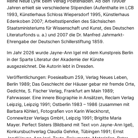
Reihe Neue Lyrik beim Verlag Poetenladen. Ab den 1990er
Jahren erhielt sie verschiedene Stipendien (Aufenthalte im LCB
1993, Künstlerhaus Schloss Wiepersdorf 1995, Künstlerhaus
Edenkoben 2007; Arbeitsstipendien des Sächsischen
Staatsministeriums für Wissenschaft und Kunst, des Deutschen
Literaturfonds u. a.) und 2007 die Dr. Manfred Jahrmarkt-
Ehrengabe der Deutschen Schillerstiftung 1859.
Im Jahr 2026 wurde Jayne-Ann Igel mit dem Kunstpreis Berlin
in der Sparte Literatur der Akademie der Künste
ausgezeichnet. Die Autorin lebt in Dresden.
Veröffentlichungen: Poesiealbum 259, Verlag Neues Leben,
Berlin 1989; Das Geschlecht der Häuser gebar mir fremde Orte,
Gedichte, S. Fischer Verlag, Frankfurt am Main 1989;
Fahrwasser. Eine innere Biographie in Ansätzen, Reclam Verlag
Leipzig, Leipzig 1991; Ostberlin 1983 – 1986 (zusammen mit
Barbara Köhler), Fotografien von Karin Wieckhorst,
Connewitzer Verlags GmbH, Leipzig 1991; Brigitte Maria
Mayer. Perfect Sisters (Bildband mit Text von Jayne-Ann Igel),
Konkursbuchverlag Claudia Gehrke, Tübingen 1991; Ernst