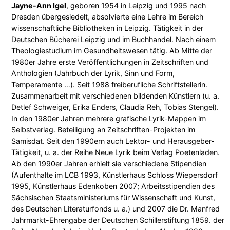
Jayne-Ann Igel
, geboren 1954 in Leipzig und 1995 nach
Dresden übergesiedelt, absolvierte eine Lehre im Bereich
wissenschaftliche Bibliotheken in Leipzig. Tätigkeit in der
Deutschen Bücherei Leipzig und im Buchhandel. Nach einem
Theologiestudium im Gesundheitswesen tätig. Ab Mitte der
1980er Jahre erste Veröffentlichungen in Zeitschriften und
Anthologien (Jahrbuch der Lyrik, Sinn und Form,
Temperamente …). Seit 1988 freiberufliche Schriftstellerin.
Zusammenarbeit mit verschiedenen bildenden Künstlern (u. a.
Detlef Schweiger, Erika Enders, Claudia Reh, Tobias Stengel).
In den 1980er Jahren mehrere grafische Lyrik-Mappen im
Selbstverlag. Beteiligung an Zeitschriften-Projekten im
Samisdat. Seit den 1990ern auch Lektor- und Herausgeber-
Tätigkeit, u. a. der Reihe Neue Lyrik beim Verlag Poetenladen.
Ab den 1990er Jahren erhielt sie verschiedene Stipendien
(Aufenthalte im LCB 1993, Künstlerhaus Schloss Wiepersdorf
1995, Künstlerhaus Edenkoben 2007; Arbeitsstipendien des
Sächsischen Staatsministeriums für Wissenschaft und Kunst,
des Deutschen Literaturfonds u. a.) und 2007 die Dr. Manfred
Jahrmarkt-Ehrengabe der Deutschen Schillerstiftung 1859. der